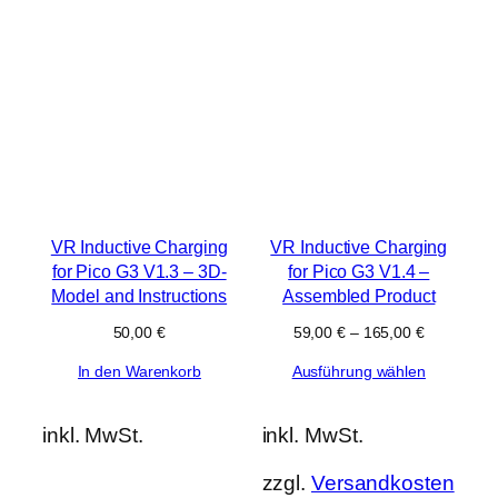
VR Inductive Charging
VR Inductive Charging
for Pico G3 V1.3 – 3D-
for Pico G3 V1.4 –
Model and Instructions
Assembled Product
50,00
€
59,00
€
–
165,00
€
In den Warenkorb
Ausführung wählen
inkl. MwSt.
inkl. MwSt.
zzgl.
Versandkosten