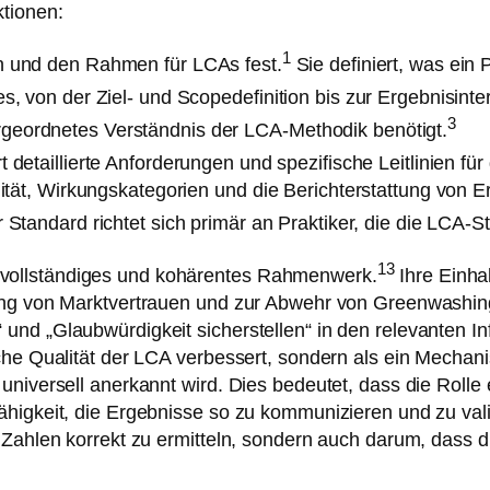
ktionen:
1
en und den Rahmen für LCAs fest.
Sie definiert, was ein 
, von der Ziel- und Scopedefinition bis zur Ergebnisinter
3
eordnetes Verständnis der LCA-Methodik benötigt.
t detaillierte Anforderungen und spezifische Leitlinien fü
lität, Wirkungskategorien und die Berichterstattung von 
 Standard richtet sich primär an Praktiker, die die LCA-S
13
vollständiges und kohärentes Rahmenwerk.
Ihre Einhal
fung von Marktvertrauen und zur Abwehr von Greenwashin
nd „Glaubwürdigkeit sicherstellen“ in den relevanten Inf
he Qualität der LCA verbessert, sondern als ein Mechanis
universell anerkannt wird. Dies bedeutet, dass die Rolle
ähigkeit, die Ergebnisse so zu kommunizieren und zu vali
 Zahlen korrekt zu ermitteln, sondern auch darum, dass 