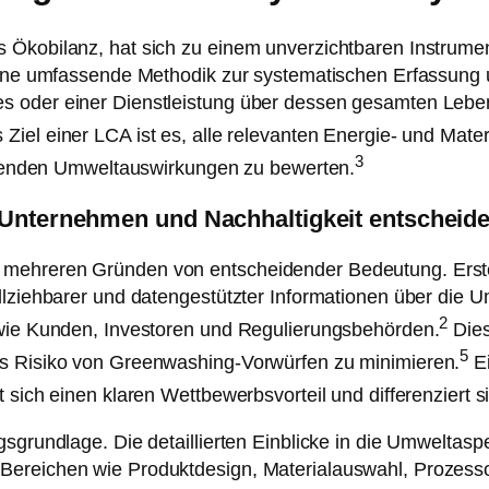
s Ökobilanz, hat sich zu einem unverzichtbaren Instru
 eine umfassende Methodik zur systematischen Erfassung
s oder einer Dienstleistung über dessen gesamten Lebe
Ziel einer LCA ist es, alle relevanten Energie- und Mat
3
tierenden Umweltauswirkungen zu bewerten.
r Unternehmen und Nachhaltigkeit entscheid
 mehreren Gründen von entscheidender Bedeutung. Erste
llziehbarer und datengestützter Informationen über die 
2
 wie Kunden, Investoren und Regulierungsbehörden.
Dies
5
as Risiko von Greenwashing-Vorwürfen zu minimieren.
Ei
 sich einen klaren Wettbewerbsvorteil und differenziert s
gsgrundlage. Die detaillierten Einblicke in die Umwelta
Bereichen wie Produktdesign, Materialauswahl, Prozes