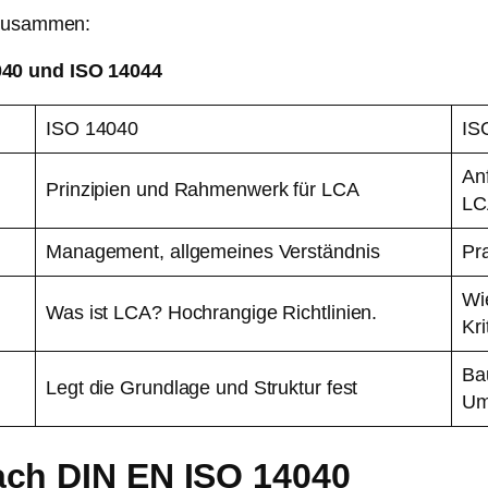
e zusammen:
040 und ISO 14044
ISO 14040
IS
Anf
Prinzipien und Rahmenwerk für LCA
LC
Management, allgemeines Verständnis
Pr
Wie
Was ist LCA? Hochrangige Richtlinien.
Kri
Bau
Legt die Grundlage und Struktur fest
Um
ach DIN EN ISO 14040